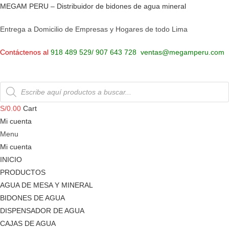
Saltar
MEGAM PERU – Distribuidor de bidones de agua mineral
al
Entrega a Domicilio de Empresas y Hogares de todo Lima
contenido
Contáctenos al
918 489 529/ 907 643 728
ventas@megamperu.com
Búsqueda
de
productos
S/
0.00
Cart
Mi cuenta
Menu
Mi cuenta
INICIO
PRODUCTOS
AGUA DE MESA Y MINERAL
BIDONES DE AGUA
DISPENSADOR DE AGUA
CAJAS DE AGUA