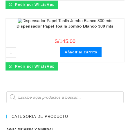
300
Pedir por WhatsApp
hojas
cantidad
Dispensador Papel Toalla Jombo Blanco 300 mts
S/
145.00
Dispensador
Añadir al carrito
Papel
Toalla
Jombo
Blanco
Pedir por WhatsApp
300
mts
cantidad
Búsqueda
de
productos
CATEGORIA DE PRODUCTO
AGUA DE MESA Y MINERAL